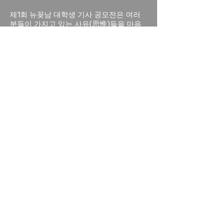
​제1회 뉴꽂남 대학생 기사 공모전은 여러
분들이 가지고 있는 사유(思惟)들을 마음
껏 펼칠 수 있는 장을 제공하여​ 세대간의
소통의 장은 물론 '20대의 생각'을 정리할
수 있는 기회로 자리매김하고자 합니다.
저희 '뉴스펀캐스트'는 대학생 기자님들
을 응원합니다.