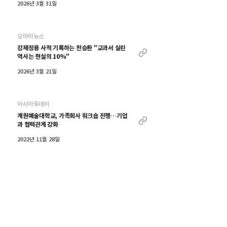
2026년 3월 31일
오마이뉴스
강제징용 사적 기록하는 천승환 "교과서 실린
역사는 현실의 10%"
2026년 3월 21일
아시아투데이
계원예술대학교, 가족회사 워크숍 진행…기업
과 협력관계 강화
2022년 11월 28일
아시아경제
KB국민은행, '2022 국민 크리에이터 페스티
벌' 시상식 개최
2022년 11월 25일