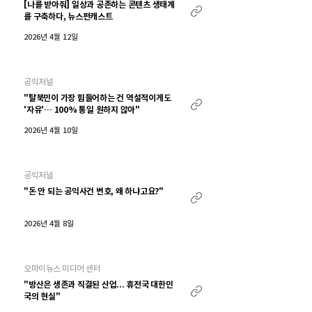
[나를 받아줘] 일상과 공존하는 콘텐츠 생태계
를 구축하다, 뉴스펀캐스트
2026년 4월 12일
공익저널
"탈북민이 가장 힘들어하는 건 역설적이게도
'자유'… 100% 통일 원하지 않아"
2026년 4월 10일
공익저널
"돈 안 되는 공익사건 변호, 왜 하냐고요?"
2026년 4월 8일
오마이뉴스 미디어 센터
"방산은 생존과 직결된 산업... 휴전국 대한민
국의 현실"