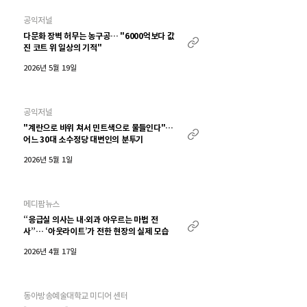
공익저널
다문화 장벽 허무는 농구공… "6000억보다 값
진 코트 위 일상의 기적"
2026년 5월 19일
공익저널
"계란으로 바위 쳐서 민트색으로 물들인다"…
어느 30대 소수정당 대변인의 분투기
2026년 5월 1일
메디팜뉴스
“응급실 의사는 내·외과 아우르는 마법 전
사”… ‘아웃라이트’가 전한 현장의 실제 모습
2026년 4월 17일
동아방송예술대학교 미디어 센터