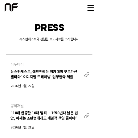
PRESS
뉴스펀캐스트와 관련된 보도자료를 소개합니다.
이투데이
뉴스펀캐스트, 애드인에듀 아카데미 구로가산
센터와 ‘K-디지털 트레이닝’ 업무협약 체결
2026년 7월 27일
공익저널
"10배 급증한 10대 범죄… 1950년대 낡은 법
안, 이제는 소년범에게도 개별적 책임 물어야"
2026년 7월 21일